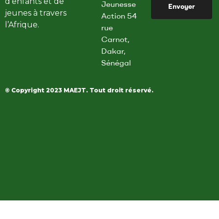
d’enfants et de
Jeunesse
Envoyer
l
jeunes à travers
Action 54
E
l’Afrique.
rue
m
Carnot,
a
Dakar,
i
Sénégal
l
*
© Copyright 2023 MAEJT. Tout droit réservé.