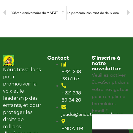
30ème anniversaire du MAEJT – Forum des enfants 2024
Le parcours inspirant de deux anciens membres du MAEJT | Témoignage
Contact
S'inscrire à
notre
newsletter
Nous travaillons
+221 338
Veuillez activer
pour
23 51 57
JavaScript dans
promouvoir la
votre navigateur
voix et le
+221 338
pour remplir ce
leadership des
89 34 20
formulaire.
enfants, et pour
E
Email
*
protéger les
jeuda@endatiersmonde.org
m
droits de
a
millions
ENDA TM
i