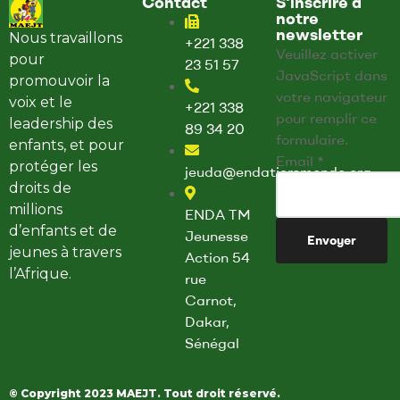
Contact
S'inscrire à
notre
newsletter
Nous travaillons
+221 338
Veuillez activer
pour
23 51 57
JavaScript dans
promouvoir la
votre navigateur
voix et le
+221 338
pour remplir ce
leadership des
89 34 20
formulaire.
enfants, et pour
E
Email
*
protéger les
jeuda@endatiersmonde.org
m
droits de
a
millions
ENDA TM
i
d’enfants et de
Jeunesse
Envoyer
l
jeunes à travers
Action 54
E
l’Afrique.
rue
m
Carnot,
a
Dakar,
i
Sénégal
l
E
© Copyright 2023 MAEJT. Tout droit réservé.
m