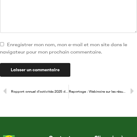
Enregistrer mon nom, mon e-mail et mon site dans le
navigateur pour mon prochain commentaire.
Rapport annuel d’activités 2025 du MAEJT
Reportage : Webinaire sur les résultats de l’enquête sur l’impact du changement climatique sur les droits de l’enfant en Afrique